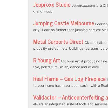
Jepproxx Studio
Jepproxx.com is a Chin
g and music.
Jumping Castle Melbourne
Looking
arty? Look no further than jumping castles! M
Metal Carports Direct
Give a stylish 
p quality prefab metal buildings (garages, car
R Young Art
UK born Artist producing fine a
tive, portrait, musician, dance and wildlife…
Real Flame – Gas Log Fireplace
to your home has never been easier with a Rea
Validactor – Anticounterfeiting 
elivers an integrated suite of tools and servic