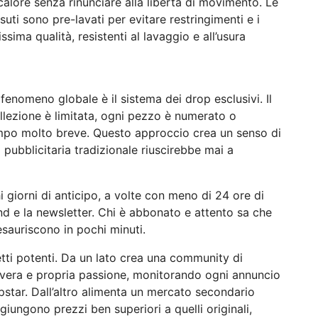
calore senza rinunciare alla libertà di movimento. Le
uti sono pre-lavati per evitare restringimenti e i
ssima qualità, resistenti al lavaggio e all’usura
fenomeno globale è il sistema dei drop esclusivi. Il
llezione è limitata, ogni pezzo è numerato o
mpo molto breve. Questo approccio crea un senso di
ubblicitaria tradizionale riuscirebbe mai a
giorni di anticipo, a volte con meno di 24 ore di
and e la newsletter. Chi è abbonato e attento sa che
esauriscono in pochi minuti.
tti potenti. Da un lato crea una community di
 vera e propria passione, monitorando ogni annuncio
pstar. Dall’altro alimenta un mercato secondario
ggiungono prezzi ben superiori a quelli originali,