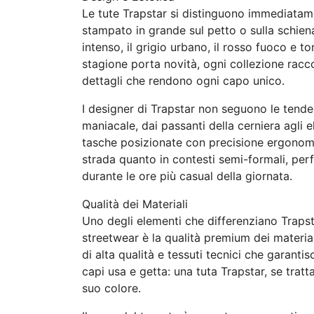
Le tute Trapstar si distinguono immediatame
stampato in grande sul petto o sulla schiena 
intenso, il grigio urbano, il rosso fuoco e t
stagione porta novità, ogni collezione racco
dettagli che rendono ogni capo unico.
I designer di Trapstar non seguono le tende
maniacale, dai passanti della cerniera agli ela
tasche posizionate con precisione ergonomic
strada quanto in contesti semi-formali, per
durante le ore più casual della giornata.
Qualità dei Materiali
Uno degli elementi che differenziano Trapst
streetwear è la qualità premium dei material
di alta qualità e tessuti tecnici che garant
capi usa e getta: una tuta Trapstar, se trat
suo colore.