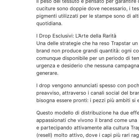
Il peso del tessuto è pensato per garantire 
cuciture sono doppie dove necessario, i tess
pigmenti utilizzati per le stampe sono di alti
quotidiana.
I Drop Esclusivi: L’Arte della Rarità
Una delle strategie che ha reso Trapstar un 
brand non produce grandi quantità: ogni co
comunque disponibile per un periodo di te
urgenza e desiderio che nessuna campagna p
generare.
I drop vengono annunciati spesso con pochi 
preavviso, attraverso i canali social del br
bisogna essere pronti: i pezzi più ambiti si 
Questo modello di distribuzione ha due effe
appassionati che vivono il brand come una
e partecipando attivamente alla cultura Tra
(resell) molto attivo, dove i capi più rari ra